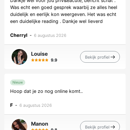
Dankje wel voor jou priv&eacute; bericht schat .
Was echt een goed gesprek waarbij ze alles heel
duidelijk en eerlijk kon weergeven. Het was echt
een duidelijke reading . Dankje wel lieverd
Cherryl
-
6 augustus 2026
Louise
Bekijk profiel
9.9
Nieuw
Hoop dat je zo nog online komt..
F
-
6 augustus 2026
Manon
Bekijk profiel
9.8