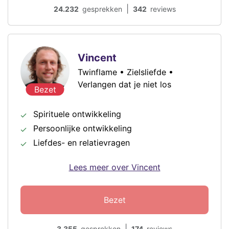
|
24.232
gesprekken
342
reviews
Vincent
Twinflame • Zielsliefde •
Verlangen dat je niet los
Bezet
Spirituele ontwikkeling
Persoonlijke ontwikkeling
Liefdes- en relatievragen
Lees meer over Vincent
Bezet
|
3.355
gesprekken
174
reviews