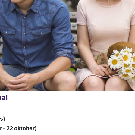
al
s)
- 22 oktober)