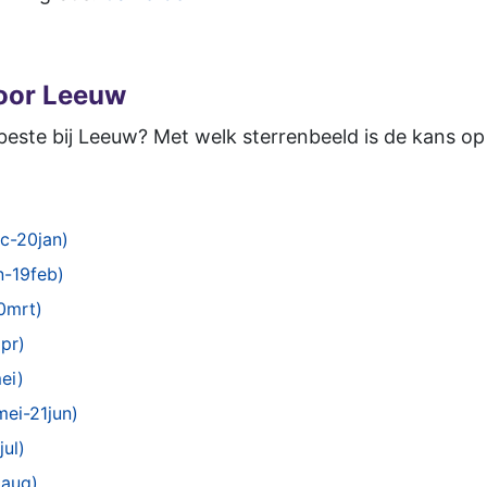
oor Leeuw
beste bij Leeuw? Met welk sterrenbeeld is de kans op
c-20jan)
n-19feb)
0mrt)
pr)
ei)
ei-21jun)
jul)
3aug)