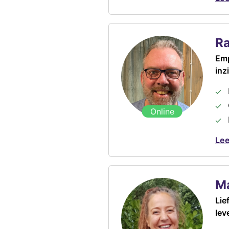
R
Emp
inz
Online
Le
Ma
Lie
lev