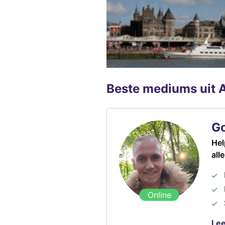
Beste mediums uit 
G
Hel
all
Online
Lee