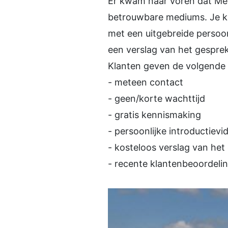
Er kwam naar voren dat Me
betrouwbare mediums. Je kun
met een uitgebreide persoo
een verslag van het gesprek 
Klanten geven de volgende
- meteen contact
- geen/korte wachttijd
- gratis kennismaking
- persoonlijke introductievi
- kosteloos verslag van het
- recente klantenbeoordeli