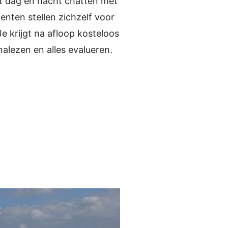
t dag en nacht chatten met
enten stellen zichzelf voor
 krijgt na afloop kosteloos
nalezen en alles evalueren.