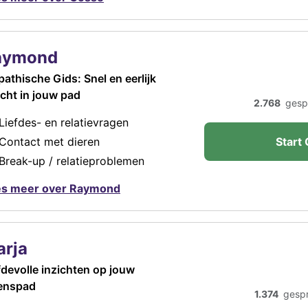
aymond
athische Gids: Snel en eerlijk
icht in jouw pad
2.768
gesp
Liefdes- en relatievragen
Contact met dieren
Start 
Break-up / relatieproblemen
es meer over Raymond
rja
fdevolle inzichten op jouw
enspad
1.374
gesp