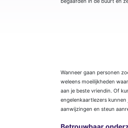
begaafden in de buurt en ze
Wanneer gaan personen zoek
weleens moeilijkheden waaro
aan je beste vriendin. Of k
engelenkaartlezers kunnen j
aanwijzingen en steun aanrei
Betrouwbaar onder