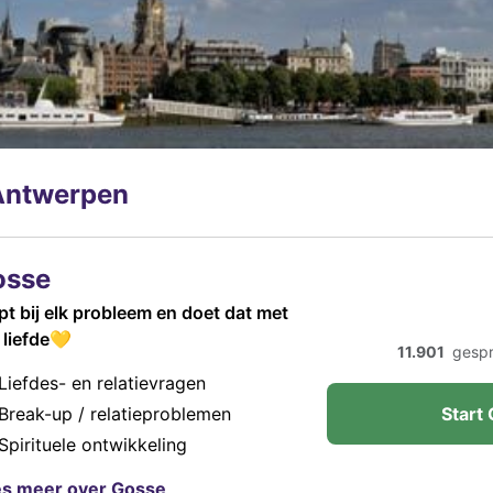
Antwerpen
osse
pt bij elk probleem en doet dat met
e liefde💛
11.901
gesp
Liefdes- en relatievragen
Break-up / relatieproblemen
Start 
Spirituele ontwikkeling
s meer over Gosse