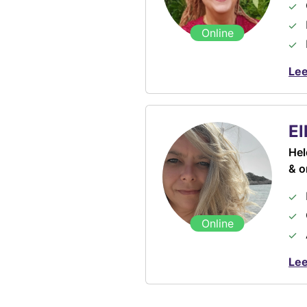
Online
Lee
El
Hel
& o
Online
Lee