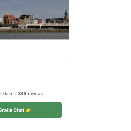
|
rekken
349
reviews
Gratis Chat 👉